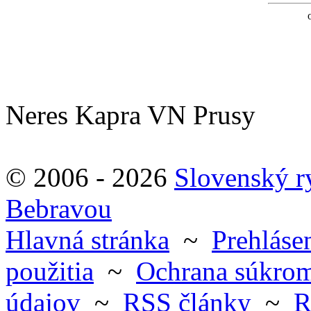
Neres Kapra VN Prusy
© 2006 - 2026
Slovenský 
Bebravou
Hlavná stránka
~
Prehlásen
použitia
~
Ochrana súkrom
údajov
~
RSS články
~
R