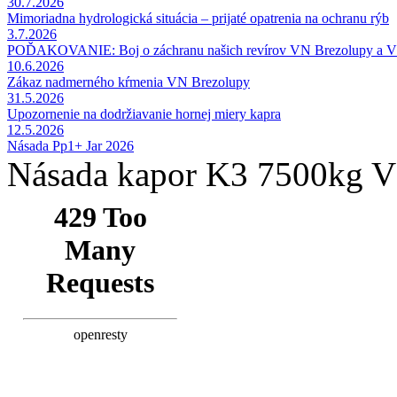
30.7.2026
Mimoriadna hydrologická situácia – prijaté opatrenia na ochranu rýb
3.7.2026
POĎAKOVANIE: Boj o záchranu našich revírov VN Brezolupy a 
10.6.2026
Zákaz nadmerného kŕmenia VN Brezolupy
31.5.2026
Upozornenie na dodržiavanie hornej miery kapra
12.5.2026
Násada Pp1+ Jar 2026
Násada kapor K3 7500kg V