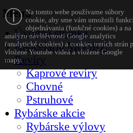
Menu
ⓘ
Na tomto webe používame súbory
cookie, aby sme vám umožnili funkc
objednávania (funkčné cookies) a na
Úvodná stránka
analýzu návštěvnosti Google analytics
Kancelária MOSRZ
(analytické cookies) a cookies tretích strán 
vložené Youtube videá a vložené Google
Revíry
mapy.
Kaprové revíry
Chovné
Pstruhové
Rybárske akcie
Rybárske výlovy