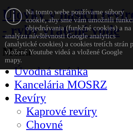
Úlovky v našich reví
ⓘ
Na tomto webe používame súbory
cookie, aby sme vám umožnili funkc
- ryby vrátené vode
objednávania (funkčné cookies) a na
analýzu návštěvnosti Google analytics
(analytické cookies) a cookies tretích strán 
Menu
vložené Youtube videá a vložené Google
mapy.
Úvodná stránka
Kancelária MOSRZ
Revíry
Kaprové revíry
Chovné