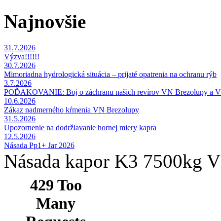
Najnovšie
31.7.2026
Výzva!!!!!!
30.7.2026
Mimoriadna hydrologická situácia – prijaté opatrenia na ochranu rýb
3.7.2026
POĎAKOVANIE: Boj o záchranu našich revírov VN Brezolupy a 
10.6.2026
Zákaz nadmerného kŕmenia VN Brezolupy
31.5.2026
Upozornenie na dodržiavanie hornej miery kapra
12.5.2026
Násada Pp1+ Jar 2026
Násada kapor K3 7500kg V