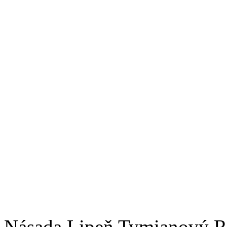
Násada Lipeň Tymianový R