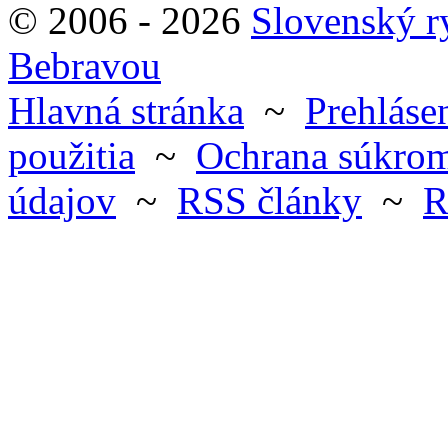
© 2006 - 2026
Slovenský 
Bebravou
Hlavná stránka
~
Prehlásen
použitia
~
Ochrana súkrom
údajov
~
RSS články
~
R